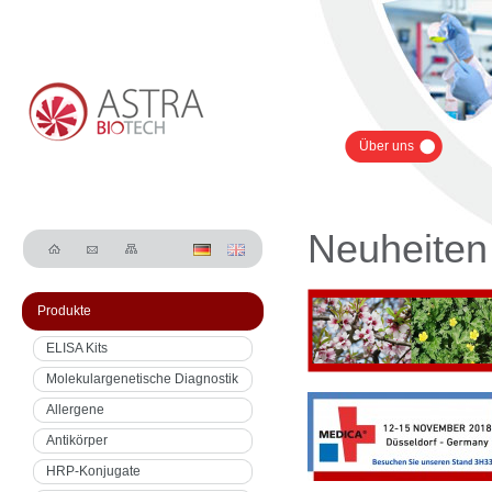
Über uns
Neuheiten
Produkte
ELISA Kits
Molekulargenetische Diagnostik
Allergene
Antikörper
HRP-Konjugate