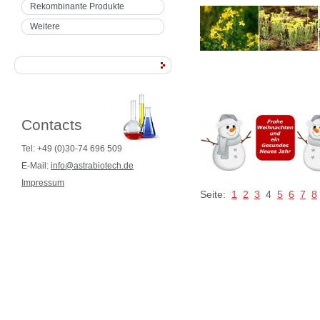
Rekombinante Produkte
Weitere
Contacts
Tel: +49 (0)30-74 696 509
E-Mail:
info@astrabiotech.de
Impressum
Seite:
1
2
3
4
5
6
7
8