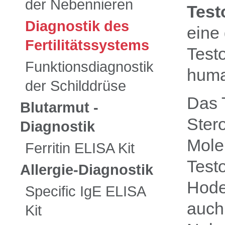
der Nebennieren
Test
Diagnostik des
eine
Fertilitätssystems
Test
Funktionsdiagnostik
huma
der Schilddrüse
Das T
Blutarmut -
Ster
Diagnostik
Mole
Ferritin ELISA Kit
Test
Allergie-Diagnostik
Hode
Specific IgE ELISA
auch
Kit