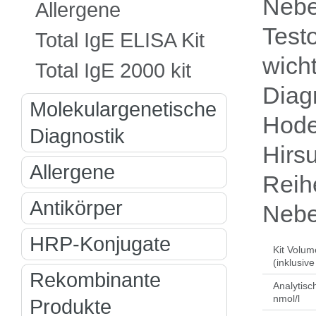
Nebe
Allergene
Testo
Total IgE ELISA Kit
wich
Total IgE 2000 kit
Diag
Molekulargenetische
Hode
Diagnostik
Hirs
Allergene
Reih
Antikörper
Nebe
HRP-Konjugate
Kit Volum
(inklusive
Rekombinante
Analytisch
nmol/l
Produkte