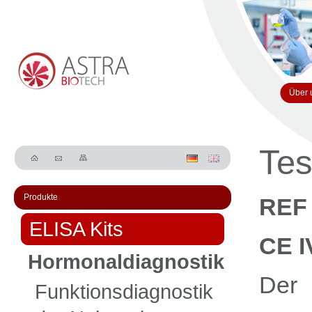
Über 
Tes
Produkte
REF
ELISA Kits
CE I
Hormonaldiagnostik
Der
Funktionsdiagnostik