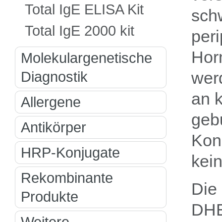
Total IgE ELISA Kit
sch
Total IgE 2000 kit
per
Hor
Molekulargenetische
Diagnostik
wer
an k
Allergene
geb
Antikörper
Konz
HRP-Konjugate
kei
Rekombinante
Die
Produkte
DHE
Weitere