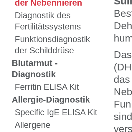
Sulf
der Nebennieren
Bes
Diagnostik des
Deh
Fertilitätssystems
hum
Funktionsdiagnostik
der Schilddrüse
Das
Blutarmut -
(DH
Diagnostik
das
Ferritin ELISA Kit
Neb
Allergie-Diagnostik
Fun
Specific IgE ELISA Kit
sind
Allergene
ver