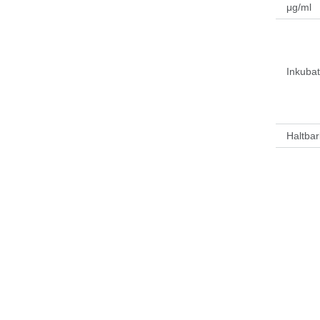
μg/ml
Inkuba
Haltbar