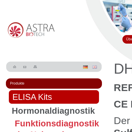
Übe
DH
Produkte
REF
ELISA Kits
CE 
Hormonaldiagnostik
De
Funktionsdiagnostik