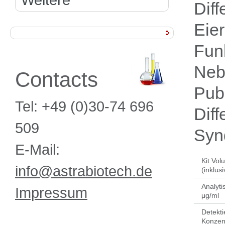
Dif
Eier
Fun
Neb
Contacts
Pube
Tel: +49 (0)30-74 696
Dif
509
Syn
E-Mail:
Kit Vol
info@astrabiotech.de
(inklus
Analyti
Impressum
μg/ml
Detekti
Konzent